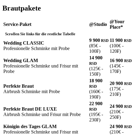
Brautpakete
@Your
Service-Paket
@Studio
Place*
Scrollen Sie links für die restliche Tabelle
9 900
11 900
RSD
RSD
Wedding CLASSIC
(85€ -
(100€ -
Professionelle Schminke mit Probe
100₣)
120₣)
14 900
Wedding GLAM
16 900
RSD
RSD
Professionelle Schminke und Frisur mit
(145€ -
(125€ -
Probe
170₣)
150₣)
18 900
20 900
RSD
Perfekte Braut
RSD
(175€ -
Airbrush Schminke mit Probe
(160€ -
210₣)
190₣)
22 900
24 900
RSD
Perfekte Braut DE LUXE
RSD
(210€ -
Airbrush Schminke und Frisur mit Probe
(195€ -
250₣)
230₣)
Königin des Tages GLAM
24 900
RSD
Professionelle Schminke und Frisur mit
(210€ -