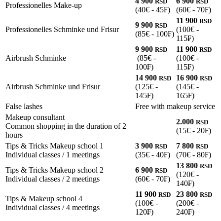
4 900
6 900
RSD
RSD
Professionelles Make-up
(40€ - 45₣)
(60€ - 70₣)
11 900
RSD
9 900
RSD
Professionelles Schminke und Frisur
(100€ -
(85€ - 100₣)
115₣)
9 900
11 900
RSD
RSD
Airbrush Schminke
(85€ -
(100€ -
100₣)
115₣)
14 900
16 900
RSD
RSD
Airbrush Schminke und Frisur
(125€ -
(145€ -
145₣)
165₣)
False lashes
Free with makeup service
Makeup consultant
2.000
RSD
Common shopping in the duration of 2
(15€ - 20₣)
hours
Tips & Tricks Makeup school 1
3 900
7 800
RSD
RSD
Individual classes / 1 meetings
(35€ - 40₣)
(70€ - 80₣)
13 800
RSD
Tips & Tricks Makeup school 2
6 900
RSD
(120€ -
Individual classes / 2 meetings
(60€ - 70₣)
140₣)
11 900
23 800
RSD
RSD
Tips & Makeup school 4
(100€ -
(200€ -
Individual classes / 4 meetings
120₣)
240₣)