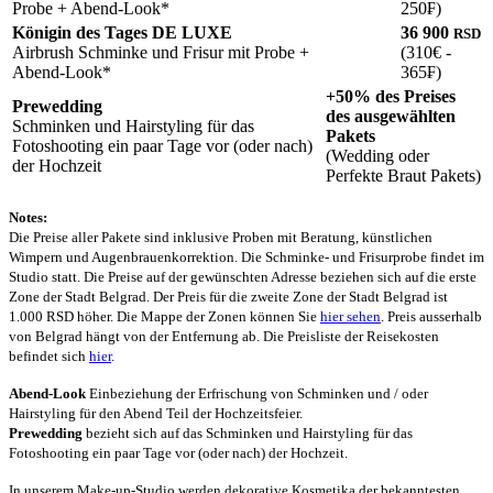
Probe + Abend-Look*
250₣)
Königin des Tages DE LUXE
36 900
RSD
Airbrush Schminke und Frisur mit Probe +
(310€ -
Abend-Look*
365₣)
+50% des Preises
Prewedding
des ausgewählten
Schminken und Hairstyling für das
Pakets
Fotoshooting ein paar Tage vor (oder nach)
(Wedding oder
der Hochzeit
Perfekte Braut Pakets)
Notes:
Die Preise aller Pakete sind inklusive Proben mit Beratung, künstlichen
Wimpern und Augenbrauenkorrektion. Die Schminke- und Frisurprobe findet im
Studio statt. Die Preise auf der gewünschten Adresse beziehen sich auf die erste
Zone der Stadt Belgrad. Der Preis für die zweite Zone der Stadt Belgrad ist
1.000 RSD höher. Die Mappe der Zonen können Sie
hier sehen
. Preis ausserhalb
von Belgrad hängt von der Entfernung ab. Die Preisliste der Reisekosten
befindet sich
hier
.
Abend-Look
Einbeziehung der Erfrischung von Schminken und / oder
Hairstyling für den Abend Teil der Hochzeitsfeier.
Prewedding
bezieht sich auf das Schminken und Hairstyling für das
Fotoshooting ein paar Tage vor (oder nach) der Hochzeit.
In unserem Make-up-Studio werden dekorative Kosmetika der bekanntesten