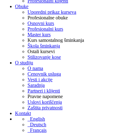
Profesionalni klijenti
Obuke
Uporedni prikaz kurseva
Profesionalne obuke
Osnovni kurs
Profesionalni kurs
Master kurs
Kurs samostalnog šminkanja
Škola šminkanja
Ostali kursevi
Stilizovanje kose
O studiju
O nama
Cenovnik usluga
Vesti i akcije
Saradnja
Partneri i klijenti
Pravne napomene
Uslovi korišćenja
Zaštita privatnosti
Kontakt
English
Deutsch
Français