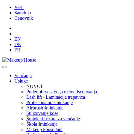
Vesti
Saradnja
Cenovnik
EN
DE
FR
Venčanja
Usluge
NOVO!
Puder obrve - Vega metod iscrtavanja
Lash lift - Laminacija trepavica
Profesionalno šminkanje
Airbrush šminkanje
Stilizovanje kose
Šminka i frizura za venčanje
Škola šminkanja
Makeup konsultant