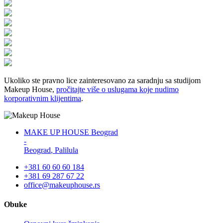
Ukoliko ste pravno lice zainteresovano za saradnju sa studijom
Makeup House,
pročitajte više o uslugama koje nudimo
korporativnim klijentima
.
MAKE UP HOUSE Beograd
-
Beograd
,
Palilula
+381 60 60 60 184
+381 69 287 67 22
office@makeuphouse.rs
Obuke