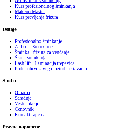
Osnovni kurs šminkanja
Kurs profesionalnog šminkanja
Makeup Master
Kurs pravljenja frizura
Usluge
Profesionalno šminkanje
Airbrush šminkanje
Šminka i frizura za venčanje
Škola šminkanja
Lash lift - Laminacija trepavica
Puder obrve - Vega metod iscrtavanja
Studio
O nama
Saradnja
Vesti i akcije
Cenovnik
Kontaktirajte nas
Pravne napomene